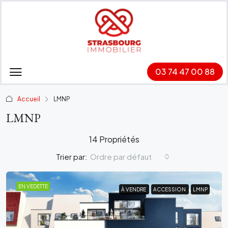
03 74 47 00 88
Accueil
LMNP
LMNP
14 Propriétés
Trier par:
Ordre par défaut
EN VEDETTE
À VENDRE
À VENDRE
ACCESSION
ACCESSION
LMNP
LMNP