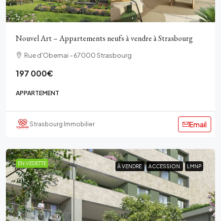
Nouvel Art – Appartements neufs à vendre à Strasbourg
Rue d'Obernai - 67000 Strasbourg
197 000€
APPARTEMENT
Email
Strasbourg Immobilier
EN VEDETTE
À VENDRE
À VENDRE
ACCESSION
ACCESSION
LMNP
LMNP