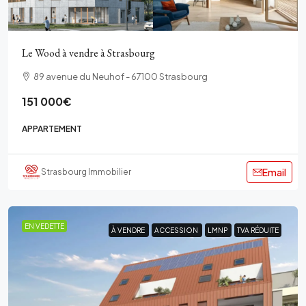
Le Wood à vendre à Strasbourg
89 avenue du Neuhof - 67100 Strasbourg
151 000€
APPARTEMENT
Email
Strasbourg Immobilier
EN VEDETTE
À VENDRE
À VENDRE
ACCESSION
ACCESSION
LMNP
LMNP
TVA RÉDUITE
TVA RÉDUITE