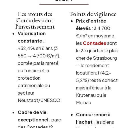
Les atouts des
Points de vigilance
Contades pour
Prix d’entrée
l'investissement
élevés
: à 4 700
Valorisation
€/m² en moyenne,
constante
:
les
Contades
sont
+32,4% en 6 ans (3
le 2e quartier le plus
550 → 4 700 €/m²),
cher de Strasbourg
portée par la rareté
— le rendement
du foncier et la
locatif brut (4,2-
protection
5,2%) reste correct
patrimoniale du
mais inférieur à la
secteur
Krutenau ou la
Neustadt/UNESCO
Meinau
Cadre de vie
Concurrence à
exceptionnel
: parc
l’achat
: les biens
des Contades (9