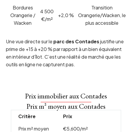
Bordures
Transition
4 500
Orangerie /
+2,0 %
Orangerie/Wacken, le
€/m²
Wacken
plus accessible
Une vue directe sur le
parc des Contades
justifie une
prime de +15 à +20 % par rapport à un bien équivalent
en intérieur d’îlot. C’est une réalité de marché que les
outils en ligne ne capturent pas.
Prix immobilier aux Contades
Prix m² moyen aux Contades
Critère
Prix
Prix m² moyen
€5,600/m²