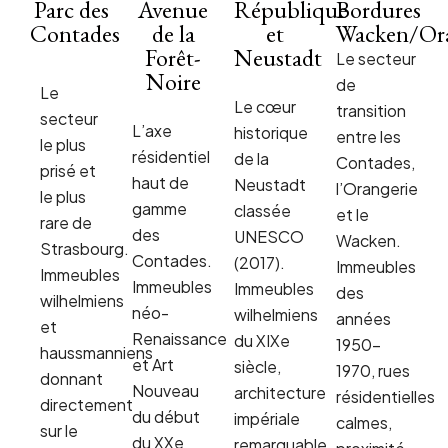
Parc des
Avenue
République
Bordures
Contades
de la
et
Wacken/Ora
Forêt-
Neustadt
Le secteur
Noire
de
Le
Le cœur
transition
secteur
L’axe
historique
entre les
le plus
résidentiel
de la
Contades,
prisé et
haut de
Neustadt
l’Orangerie
le plus
gamme
classée
et le
rare de
des
UNESCO
Wacken.
Strasbourg.
Contades.
(2017).
Immeubles
Immeubles
Immeubles
Immeubles
des
wilhelmiens
néo-
wilhelmiens
années
et
Renaissance
du XIXe
1950-
haussmanniens
et Art
siècle,
1970, rues
donnant
Nouveau
architecture
résidentielles
directement
du début
impériale
calmes,
sur le
du XXe
remarquable,