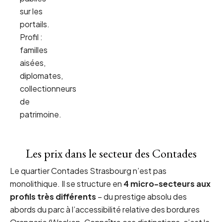
sur les
portails.
Profil :
familles
aisées,
diplomates,
collectionneurs
de
patrimoine.
Les prix dans le secteur des Contades
Le quartier Contades Strasbourg n’est pas
monolithique. Il se structure en
4 micro-secteurs aux
profils très différents
– du prestige absolu des
abords du parc à l’accessibilité relative des bordures