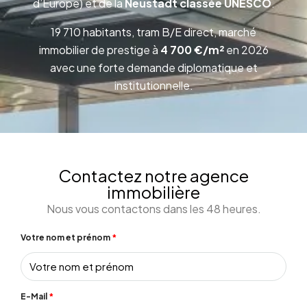
d’Europe) et de la
Neustadt classée UNESCO
.
19 710 habitants, tram B/E direct, marché
immobilier de prestige à
4 700 €/m²
en 2026
avec une forte demande diplomatique et
institutionnelle.
Contactez notre agence
immobilière
Nous vous contactons dans les 48 heures.
Votre nom et prénom
E-Mail