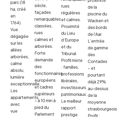
proximité
parc (18
siècle,
rues
de la
ha, créé
façades
régulières
piscine du
en
remarquables
et calmes.
Wacken et
1764).
classées,
Proximité
des bords
Vue
rues
du Lieu
de l’Aar.
dégagée
calmes et
d’Europe
L’entrée
sur les
arborées.
et du
de gamme
allées
Forte
Tribunal.
des
arborées,
demande
Profil mixte
Contades
calme
des
: familles,
– et
absolu,
fonctionnaires
professions
pourtant
lumière
européens
libérales,
déjà 29%
exceptionnelle.
et cadres
investisseurs
au-dessus
Les
supérieurs
patrimoniaux.
de la
appartements
– à 10 min à
Le meilleur
moyenne
avec
pied du
rapport
strasbourgeois
vue
Parlement
prestige
Profil :