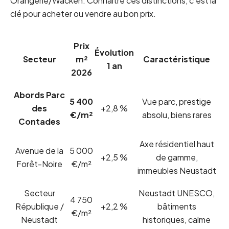
Orangerie/Wacken. Connaître ces distinctions, c’est la
clé pour acheter ou vendre au bon prix.
Prix
Évolution
Secteur
m²
Caractéristique
1 an
2026
Abords Parc
5 400
Vue parc, prestige
des
+2,8 %
€/m²
absolu, biens rares
Contades
Axe résidentiel haut
Avenue de la
5 000
+2,5 %
de gamme,
Forêt-Noire
€/m²
immeubles Neustadt
Secteur
Neustadt UNESCO,
4 750
République /
+2,2 %
bâtiments
€/m²
Neustadt
historiques, calme