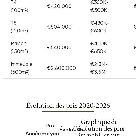
T4
€360K-
€420,000
(100m²)
€500K
T5
€430K-
€504,000
(120m²)
€600K
Maison
€450K-
€540,000
(150m²)
€650K
Immeuble
€2.3M-
€2,800,000
(500m²)
€3.5M
Évolution des prix 2020-2026
Graphique de
Prix
l'évolution des prix
Évolution
Année
moyen
immobilier aux