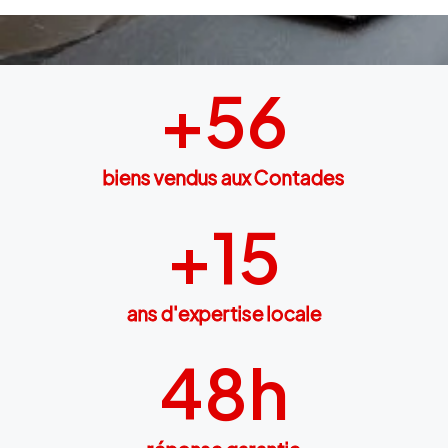
+
56
biens vendus aux Contades
+
15
ans d'expertise locale
48
h