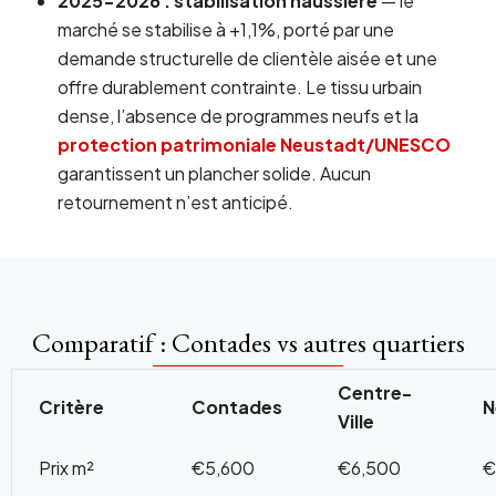
2025-2026 : stabilisation haussière
— le
marché se stabilise à +1,1%, porté par une
demande structurelle de clientèle aisée et une
offre durablement contrainte. Le tissu urbain
dense, l’absence de programmes neufs et la
protection patrimoniale Neustadt/UNESCO
garantissent un plancher solide. Aucun
retournement n’est anticipé.
Comparatif : Contades vs autres quartiers
Centre-
Critère
Contades
N
Ville
Prix m²
€5,600
€6,500
€