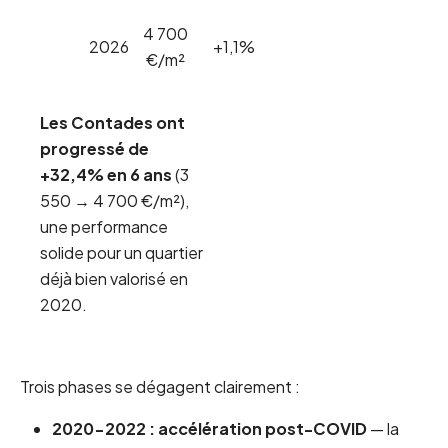
4 700
2026
+1,1%
€/m²
Les Contades ont
progressé de
+32,4% en 6 ans
(3
550 → 4 700 €/m²),
une performance
solide pour un quartier
déjà bien valorisé en
2020.
Trois phases se dégagent clairement :
2020-2022 : accélération post-COVID
— la