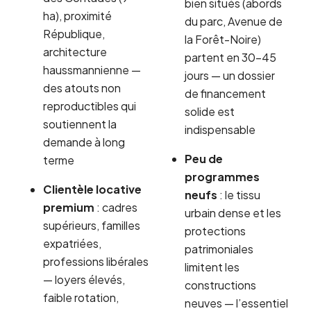
bien situés (abords
ha), proximité
du parc, Avenue de
République,
la Forêt-Noire)
architecture
partent en 30-45
haussmannienne —
jours — un dossier
des atouts non
de financement
reproductibles qui
solide est
soutiennent la
indispensable
demande à long
Peu de
terme
programmes
Clientèle locative
neufs
: le tissu
premium
: cadres
urbain dense et les
supérieurs, familles
protections
expatriées,
patrimoniales
professions libérales
limitent les
— loyers élevés,
constructions
faible rotation,
neuves — l’essentiel