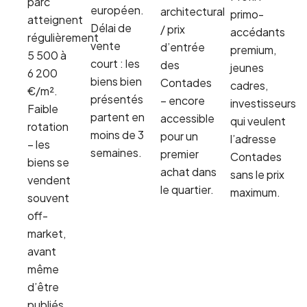
parc
européen.
architectural
primo-
atteignent
Délai de
/ prix
accédants
régulièrement
vente
d’entrée
premium,
5 500 à
court : les
des
jeunes
6 200
biens bien
Contades
cadres,
€/m².
présentés
– encore
investisseurs
Faible
partent en
accessible
qui veulent
rotation
moins de 3
pour un
l’adresse
– les
semaines.
premier
Contades
biens se
achat dans
sans le prix
vendent
le quartier.
maximum.
souvent
off-
market,
avant
même
d’être
publiés