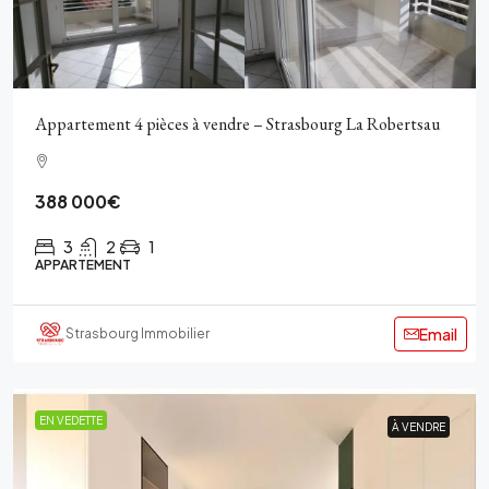
Appartement 4 pièces à vendre – Strasbourg La Robertsau
388 000€
3
2
1
APPARTEMENT
Email
Strasbourg Immobilier
EN VEDETTE
À VENDRE
À VENDRE