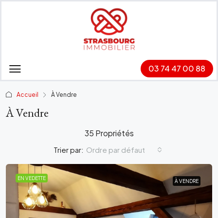
03 74 47 00 88
Accueil
À Vendre
À Vendre
35 Propriétés
Trier par:
Ordre par défaut
EN VEDETTE
À VENDRE
À VENDRE