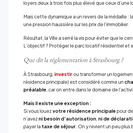
loyers deux à trois fois plus élevé que ceux d’une 
Mais cette dynamique a un revers de la médaille : 
une pression haussière sur les prix de l’immobilier.
Résultat, la Ville a serré la vis pour éviter que le c
L’objectif ? Protéger le parc locatif résidentiel et 
Que dit la réglementation à Strasbourg ?
À Strasbourg,
investir
ou transformer un logement 
résidence principale) est considéré comme un
ch
préalable
, car on entre dans le domaine de l’acti
Mais il existe une exception :
Si vous louez
votre résidence principale
pour de
n’avez
ni besoin d’autorisation
,
ni de déclara
payer la
taxe de séjour
. On y revient un peu plus 