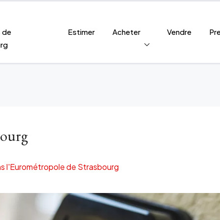
s de
Estimer
Acheter
Vendre
Pr
rg
bourg
ns l'Eurométropole de Strasbourg