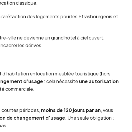
location classique.
la raréfaction des logements pour les Strasbourgeois et
entre-ville ne devienne un grand hôtel à ciel ouvert.
encadrer les dérives.
d’habitation en location meublée touristique (hors
angement d’usage
: cela nécessite
une autorisation
vité commerciale.
 courtes périodes,
moins de 120 jours par an
, vous
tion de changement d’usage
. Une seule obligation :
bas.