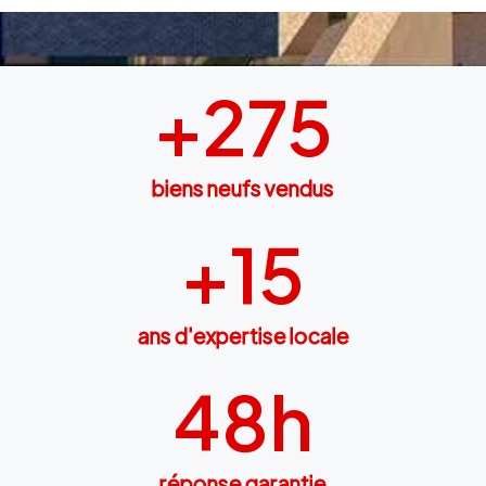
+
275
biens neufs vendus
+
15
ans d'expertise locale
48
h
réponse garantie