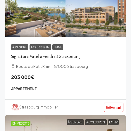
À VENDRE
ACCESSION
LMNP
Signature Vatel à vendre à Strasbourg
Route du Petit Rhin – 67000 Strasbourg
203 000€
APPARTEMENT
Email
Strasbourg Immobilier
À VENDRE
ACCESSION
LMNP
EN VEDETTE