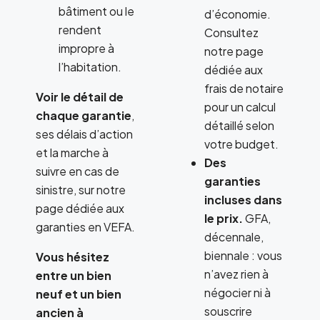
bâtiment ou le
d’économie.
rendent
Consultez
impropre à
notre page
l’habitation.
dédiée aux
frais de notaire
Voir le détail de
pour un calcul
chaque garantie
,
détaillé selon
ses délais d’action
votre budget.
et la marche à
Des
suivre en cas de
garanties
sinistre, sur notre
incluses dans
page dédiée aux
le prix.
GFA,
garanties en VEFA.
décennale,
biennale : vous
Vous hésitez
n’avez rien à
entre un bien
négocier ni à
neuf et un bien
souscrire
ancien à