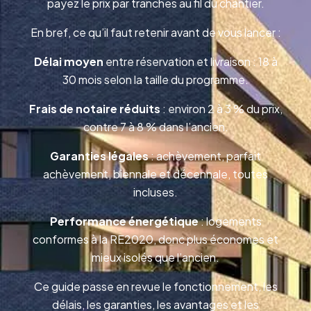
payez le prix par tranches au fil du chantier.
En bref, ce qu’il faut retenir avant de vous lancer :
Délai moyen
entre réservation et livraison : 18 à
30 mois selon la taille du programme.
Frais de notaire réduits
: environ 2 à 3 % du prix,
contre 7 à 8 % dans l’ancien.
Garanties légales
: achèvement, parfait
achèvement, biennale et décennale, toutes
incluses.
Performance énergétique
: logements
conformes à la RE2020, donc plus économes et
mieux isolés que l’ancien.
Ce guide passe en revue le fonctionnement, les
délais, les garanties, les avantages et les