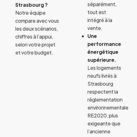
séparément,
Strasbourg ?
tout est
Notre équipe
intégré à la
compare avec vous
vente.
les deux scénarios,
Une
chiffres à l’appui,
performance
selon votre projet
énergétique
et votre budget.
supérieure.
Les logements
neufs livrés à
Strasbourg
respectent la
réglementation
environnementale
RE2020, plus
exigeante que
l’ancienne