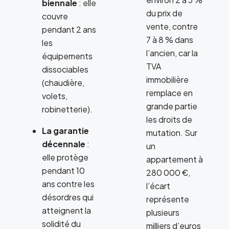
biennale
: elle
du prix de
couvre
vente, contre
pendant 2 ans
7 à 8 % dans
les
l’ancien, car la
équipements
TVA
dissociables
immobilière
(chaudière,
remplace en
volets,
grande partie
robinetterie).
les droits de
La garantie
mutation. Sur
décennale
:
un
elle protège
appartement à
pendant 10
280 000 €,
ans contre les
l’écart
désordres qui
représente
atteignent la
plusieurs
solidité du
milliers d’euros