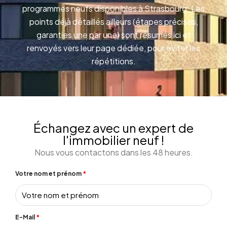
programmes neufs disponibles à Strasbourg. Les
points déjà détaillés ailleurs (étapes précises,
garanties une par une) sont résumés ici et
renvoyés vers leur page dédiée, pour éviter les
répétitions.
Échangez avec un expert de
l'immobilier neuf !
Nous vous contactons dans les 48 heures.
Votre nom et prénom
E-Mail