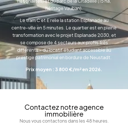
nationalités) et du parc de la Citadelle (15 ha,
héritage Vauban).
Le tram C et E relie la station Esplanade au
centre-ville en 5 minutes. Le quartier est en pleine
transformation avec le projet Esplanade 2030, et
se compose de 4 secteurs aux profils très
différents – du locatif étudiant accessible au
prestige patrimonial en bordure de Neustadt.
Prix moyen : 3 800 €/m² en 2026.
Contactez notre agence
immobilière
Nous vous contactons dans les 48 heures.