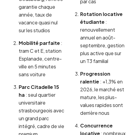
par cas
garantie chaque
Rotation locative
année, taux de
étudiante
:
vacance quasi nul
renouvellement
sur les studios
annuel en août-
Mobilité parfaite
:
septembre, gestion
tram C et E, station
plus active que sur
Esplanade, centre-
un T3 familial
ville en 5 minutes
Progression
sans voiture
ralentie
: +1,3% en
Parc Citadelle 15
2026, le marché est
ha
: seul quartier
mature, les plus-
universitaire
values rapides sont
strasbourgeois avec
derrière nous
un grand parc
Concurrence
intégré, cadre de vie
locative
: nombreux
premium