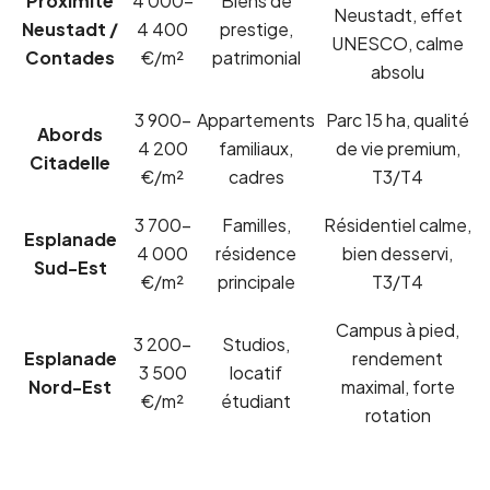
Proximité
4 000–
Biens de
Neustadt, effet
Neustadt /
4 400
prestige,
UNESCO, calme
Contades
€/m²
patrimonial
absolu
3 900–
Appartements
Parc 15 ha, qualité
Abords
4 200
familiaux,
de vie premium,
Citadelle
€/m²
cadres
T3/T4
3 700–
Familles,
Résidentiel calme,
Esplanade
4 000
résidence
bien desservi,
Sud-Est
€/m²
principale
T3/T4
Campus à pied,
3 200–
Studios,
Esplanade
rendement
3 500
locatif
Nord-Est
maximal, forte
€/m²
étudiant
rotation