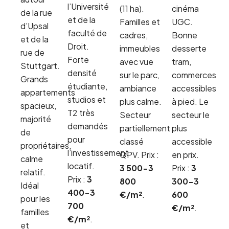
l’Université
(11 ha).
cinéma
de la rue
et de la
Familles et
UGC.
d’Upsal
faculté de
cadres,
Bonne
et de la
Droit.
immeubles
desserte
rue de
Forte
avec vue
tram,
Stuttgart.
densité
sur le parc,
commerces
Grands
étudiante,
ambiance
accessibles
appartements
studios et
plus calme.
à pied. Le
spacieux,
T2 très
Secteur
secteur le
majorité
demandés
partiellement
plus
de
pour
classé
accessible
propriétaires,
l’investissement
QPV. Prix :
en prix.
calme
locatif.
3 500-3
Prix :
3
relatif.
Prix :
3
800
300-3
Idéal
400-3
€/m²
.
600
pour les
700
€/m²
.
familles
€/m²
.
et