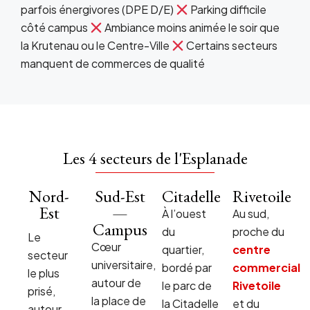
parfois énergivores (DPE D/E)
Parking difficile
côté campus
Ambiance moins animée le soir que
la Krutenau ou le Centre-Ville
Certains secteurs
manquent de commerces de qualité
Les 4 secteurs de l'Esplanade
Nord-
Sud-Est
Citadelle
Rivetoile
Est
—
À l’ouest
Au sud,
Campus
du
proche du
Le
Cœur
quartier,
centre
secteur
universitaire,
bordé par
commercial
le plus
autour de
le parc de
Rivetoile
prisé,
la place de
la Citadelle
et du
autour