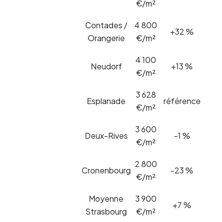
€/m²
Contades /
4 800
+32 %
Orangerie
€/m²
4 100
Neudorf
+13 %
€/m²
3 628
Esplanade
référence
€/m²
3 600
Deux-Rives
-1 %
€/m²
2 800
Cronenbourg
-23 %
€/m²
Moyenne
3 900
+7 %
Strasbourg
€/m²