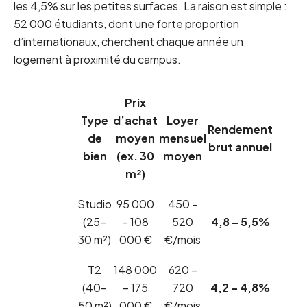
les 4,5% sur les petites surfaces. La raison est simple :
52 000 étudiants, dont une forte proportion
d’internationaux, cherchent chaque année un
logement à proximité du campus.
Prix
Type
d’achat
Loyer
Rendement
de
moyen
mensuel
brut annuel
bien
(ex. 30
moyen
m²)
Studio
95 000
450 –
(25-
– 108
520
4,8 – 5,5%
30 m²)
000 €
€/mois
T2
148 000
620 –
(40-
– 175
720
4,2 – 4,8%
50 m²)
000 €
€/mois