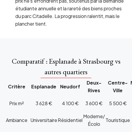
prix ne s’effondrent pas, soutenus par la demande
étudiante annuelle et la rareté des biens proches
du parc Citadelle. La progression ralentit, mais le
plancher tient.
Comparatif : Esplanade à Strasbourg vs
autres quartiers
Deux-
Centre-
Critère
Esplanade
Neudorf
Rives
Ville
Prix m²
3 628 €
4 100 €
3 600 €
5 500 €
Moderne/
Ambiance
Universitaire
Résidentiel
Touristique
Écolo