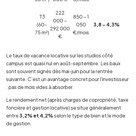
222
T3
850 – 1
000 –
(60-
050
3,8 – 4,3%
292 000
75 m²)
€/mois
€
Le taux de vacance locative sur les studios côté
campus est quasi nul en août-septembre. Les baux
sont souvent signés dès mai-juin pour la rentrée
suivante. C’est un avantage concret pour l’investisseur
: pas de mois vides à absorber.
Le rendement net (après charges de copropriété, taxe
foncière et gestion locative) se situe généralement
entre
3,2% et 4,2%
selon le type de bien et le mode
de gestion.