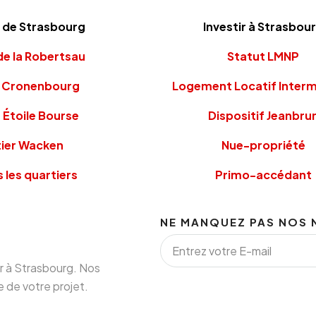
 de Strasbourg
Investir à Strasbou
de la Robertsau
Statut LMNP
r Cronenbourg
Logement Locatif Inter
 Étoile Bourse
Dispositif Jeanbru
ier Wacken
Nue-propriété
s les quartiers
Primo-accédant
NE MANQUEZ PAS NOS 
er à Strasbourg. Nos
 de votre projet.